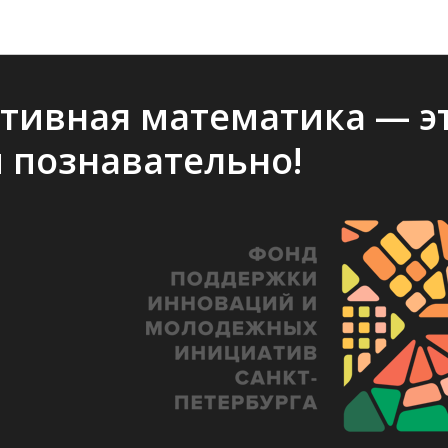
Архив стримов и вебинаров
тивная математика — э
и познавательно!