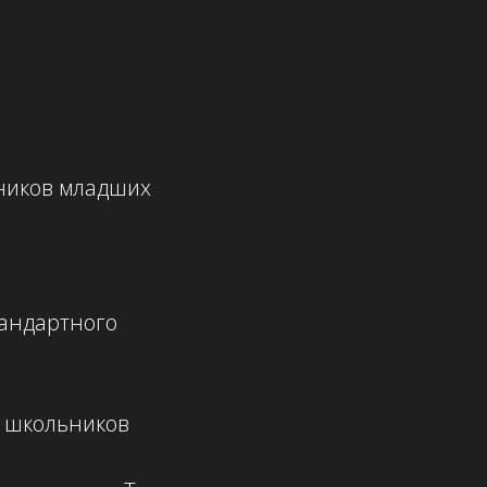
еников младших
тандартного
х школьников