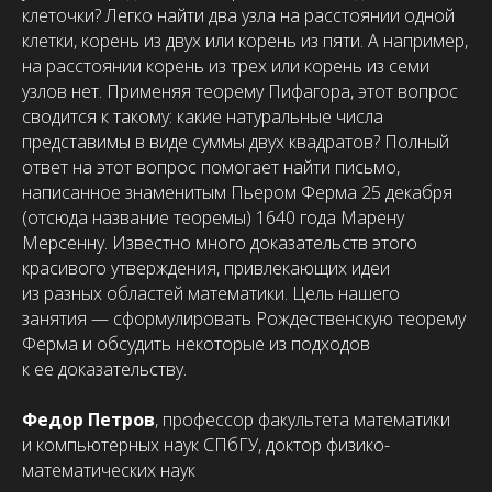
клеточки? Легко найти два узла на расстоянии одной
клетки, корень из двух или корень из пяти. А например,
на расстоянии корень из трех или корень из семи
узлов нет. Применяя теорему Пифагора, этот вопрос
сводится к такому: какие натуральные числа
представимы в виде суммы двух квадратов? Полный
ответ на этот вопрос помогает найти письмо,
написанное знаменитым Пьером Ферма 25 декабря
(отсюда название теоремы) 1640 года Марену
Мерсенну. Известно много доказательств этого
красивого утверждения, привлекающих идеи
из разных областей математики. Цель нашего
занятия — сформулировать Рождественскую теорему
Ферма и обсудить некоторые из подходов
к ее доказательству.
Федор Петров
, профессор факультета математики
и компьютерных наук СПбГУ, доктор физико-
математических наук