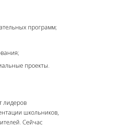
вательных программ;
ования;
иальные проекты.
т лидеров
ентации школьников,
ителей. Сейчас