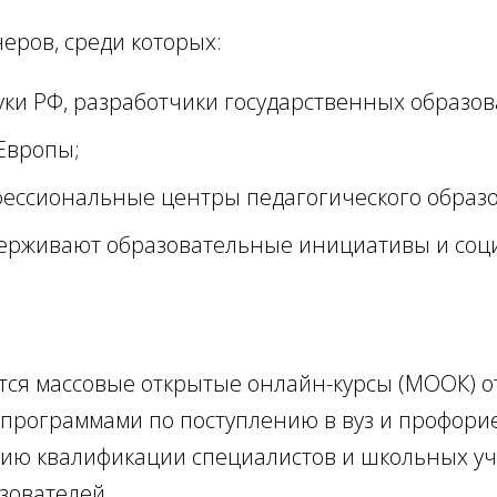
еров, среди которых:
уки РФ, разработчики государственных образо
Европы;
фессиональные центры педагогического образ
держивают образовательные инициативы и соц
ся массовые открытые онлайн-курсы (МООК) о
 программами по поступлению в вуз и профори
ию квалификации специалистов и школьных уч
зователей.