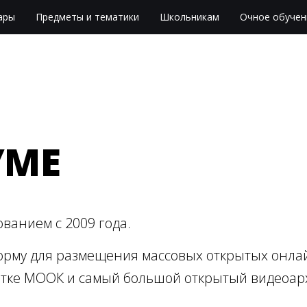
ары
Предметы и тематики
Школьникам
Очное обучен
УМЕ
ванием с 2009 года.
рму для размещения массовых открытых онлай
отке МООК и самый большой открытый видеоарх