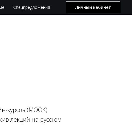
ие
Спецпредложения
Личный кабинет
н-курсов (МООК),
ив лекций на русском