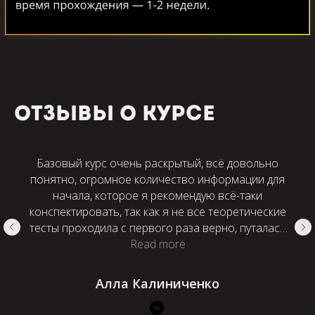
отзывы о курсе
Базовый курс очень раскрытый, всё довольно
понятно, огромное количество информации для
начала, которое я рекомендую всё-таки
конспектировать, так как я не все теоретические
тесты проходила с первого раза верно, путалась
в материалах. Но есть возможность пройти всё
Read more
заново и запомнить все эти прописные истины.
Для тех кто интересуется данной темой, для тех
Алла Калиниченко
кто только делает первые шаги к пластическому
гриму, кто делал свои попытки основываясь