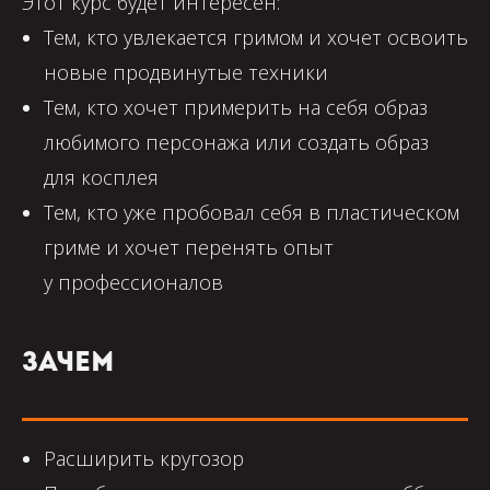
Этот курс будет интересен:
на российских и зарубежных
Тем, кто увлекается гримом и хочет освоить
театральных и кинопроектах.
новые продвинутые техники
Основатель студии грима
и спецэффектов FX-SHOP.
Тем, кто хочет примерить на себя образ
Преподаватель учебного центра
любимого персонажа или создать образ
Криолан.
для косплея
Тем, кто уже пробовал себя в пластическом
гриме и хочет перенять опыт
у профессионалов
Зачем
Расширить кругозор